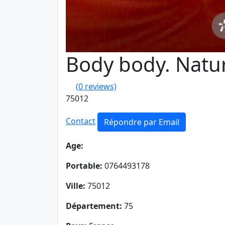
Body body. Natur
(
0
reviews)
75012
Contact
Répondre par Email
Age:
Portable:
0764493178
Ville:
75012
Département:
75