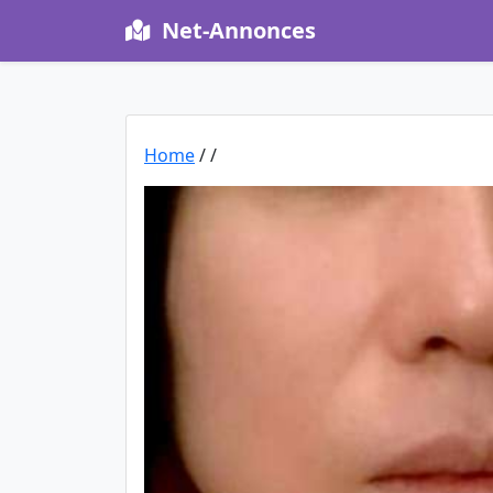
Net-Annonces
Home
/
/