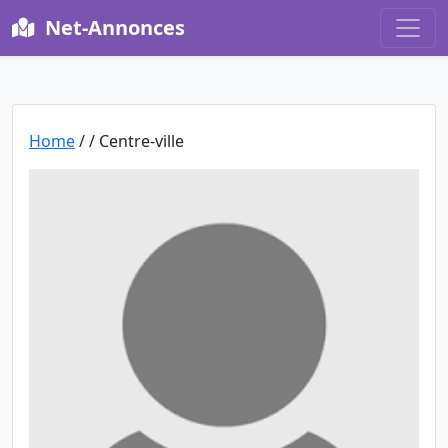
Net-Annonces
Home
/
/ Centre-ville