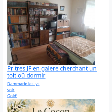
Pr tres JF en galere cherchant un
toit oû dormir
Dammarie les lys
voir
Gold!