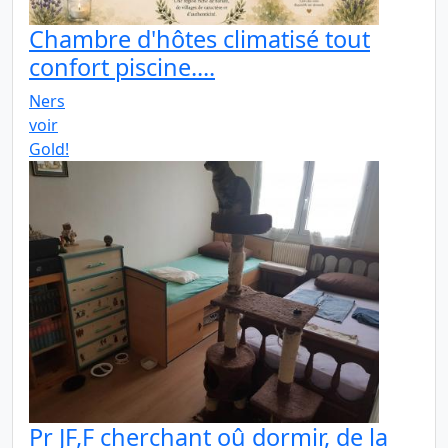
Chambre d'hôtes climatisé tout
confort piscine....
Ners
voir
Gold!
Pr JF,F cherchant oû dormir, de la